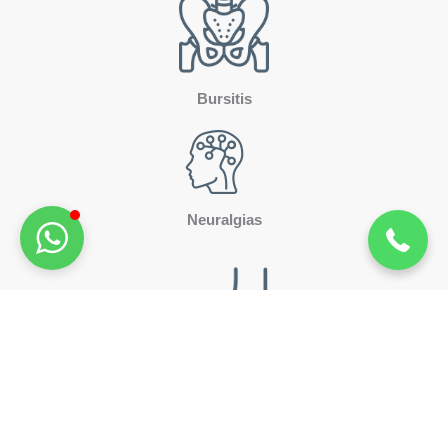
Bursitis
¿Te llamamos?
911 99 75 92
Neuralgias
Espolones